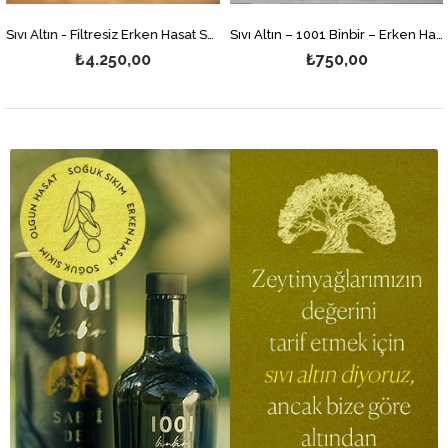
Sıvı Altın - Filtresiz Erken Hasat Soğuk Sıkım Natürel Sızma Zeytinyağı 5 Litre
Sıvı Altın – 1001 Binbir – Erken Hasat Soğuk Sıkım Naturel Sızma Zeytinyağı 500ml
₺750,00
₺3.900,00