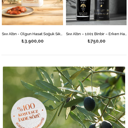
Sıvı Altın - Olgun Hasat Soğuk Sıkım Natürel Sızma Zeytinyağı 5 Litre
Sıvı Altın – 1001 Binbir – Erken Hasat Soğuk Sıkım Naturel Sızma Zeytinyağı 500ml
0
₺750,00
₺2.400,0