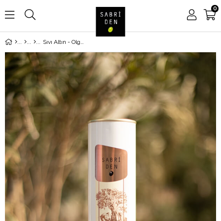
0
Sıvı Altın - Olgun Hasat Soğuk Sıkım Natürel Sızma Zeytinyağı 750ml