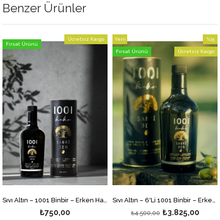
Benzer Ürünler
Ücretsiz Kargo
Yeni
%15
Fırsat Ürünü
Ürün
İndirim
Fırsat Ürünü
Ücretsiz Kargo
%15İnd
Sıvı Altın – 1001 Binbir – Erken Hasat Soğuk Sıkım Naturel Sızma Zeytinyağı 500ml
Sıvı Altın – 6'Li 1001 Binbir – Erken Hasat Soğuk Sıkım Naturel Sızma Zeytinyağı 500ml
₺750,00
₺3.825,00
₺4.500,00