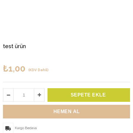
test ürün
₺1,00
(KDV Dahil)
Kargo Bedava