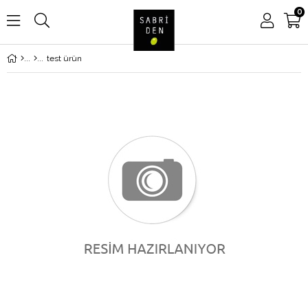
0
test ürün